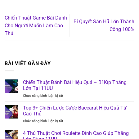
Chiến Thuật Game Bài Dành
Bí Quyết Săn Hũ Lớn Thành
Cho Người Muốn Làm Cao
Công 100%
Thủ
BÀI VIẾT GẦN ĐÂY
Chiến Thuật Đánh Bài Hiệu Quả – Bí Kíp Thắng
Lớn Tại 11UU
ở
Chức năng bình luận bị tắt
Chiến
Thuật
Top 3+ Chiến Lược Cược Baccarat Hiệu Quả Từ
Đánh
Cao Thủ
Bài
ở
Chức năng bình luận bị tắt
Hiệu
Top
Quả
3+
4 Thủ Thuật Chơi Roulette Đỉnh Cao Giúp Thắng
–
Chiến
Bí