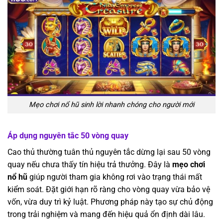
Mẹo chơi nổ hũ sinh lời nhanh chóng cho người mới
Áp dụng nguyên tắc 50 vòng quay
Cao thủ thường tuân thủ nguyên tắc dừng lại sau 50 vòng
quay nếu chưa thấy tín hiệu trả thưởng. Đây là
mẹo chơi
nổ hũ
giúp người tham gia không rơi vào trạng thái mất
kiểm soát. Đặt giới hạn rõ ràng cho vòng quay vừa bảo vệ
vốn, vừa duy trì kỷ luật. Phương pháp này tạo sự chủ động
trong trải nghiệm và mang đến hiệu quả ổn định dài lâu.