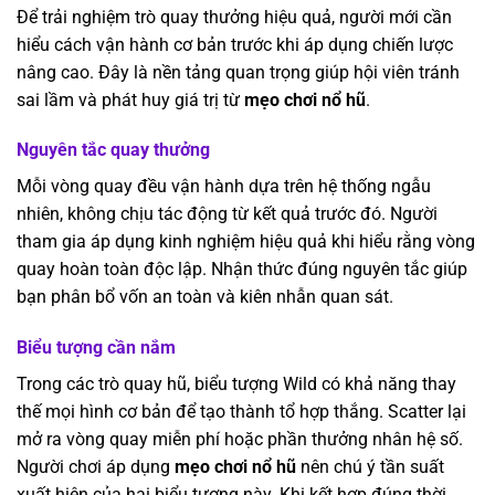
Để trải nghiệm trò quay thưởng hiệu quả, người mới cần
hiểu cách vận hành cơ bản trước khi áp dụng chiến lược
nâng cao. Đây là nền tảng quan trọng giúp hội viên tránh
sai lầm và phát huy giá trị từ
mẹo chơi nổ hũ
.
Nguyên tắc quay thưởng
Mỗi vòng quay đều vận hành dựa trên hệ thống ngẫu
nhiên, không chịu tác động từ kết quả trước đó. Người
tham gia áp dụng kinh nghiệm hiệu quả khi hiểu rằng vòng
quay hoàn toàn độc lập. Nhận thức đúng nguyên tắc giúp
bạn phân bổ vốn an toàn và kiên nhẫn quan sát.
Biểu tượng cần nắm
Trong các trò quay hũ, biểu tượng Wild có khả năng thay
thế mọi hình cơ bản để tạo thành tổ hợp thắng. Scatter lại
mở ra vòng quay miễn phí hoặc phần thưởng nhân hệ số.
Người chơi áp dụng
mẹo chơi nổ hũ
nên chú ý tần suất
xuất hiện của hai biểu tượng này. Khi kết hợp đúng thời