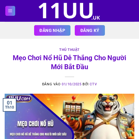
Bỏ
qua
nội
dung
ĐĂNG NHẬP
ĐĂNG KÝ
THỦ THUẬT
Mẹo Chơi Nổ Hũ Dễ Thắng Cho Người
Mới Bắt Đầu
ĐĂNG VÀO
01/10/2025
BỞI
CTV
01
Th10