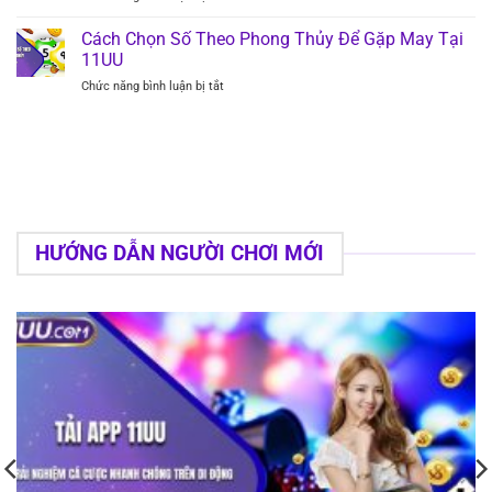
Trải
Tuyến
Hiện
Nghiệm
Cách Chọn Số Theo Phong Thủy Để Gặp May Tại
Nhanh
Đại
Thể
Chóng
11UU
Thao
Và
ở
Chức năng bình luận bị tắt
11UU
Chính
Cách
Đa
Xác
Chọn
Dạng
Tại
Số
Tốt
11UU
Theo
Nhất
Phong
Hiện
Thủy
Nay
Để
Gặp
HƯỚNG DẪN NGƯỜI CHƠI MỚI
May
Tại
11UU