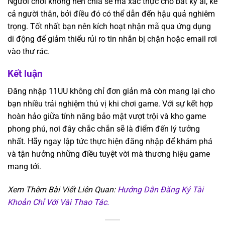
Người chơi không nên chia sẻ mã xác thực cho bất kỳ ai, kể
cả người thân, bởi điều đó có thể dẫn đến hậu quả nghiêm
trọng. Tốt nhất bạn nên kích hoạt nhận mã qua ứng dụng
di động để giảm thiểu rủi ro tin nhắn bị chặn hoặc email rơi
vào thư rác.
Kết luận
Đăng nhập 11UU không chỉ đơn giản mà còn mang lại cho
bạn nhiều trải nghiệm thú vị khi chơi game. Với sự kết hợp
hoàn hảo giữa tính năng bảo mật vượt trội và kho game
phong phú, nơi đây chắc chắn sẽ là điểm đến lý tưởng
nhất. Hãy ngay lập tức thực hiện đăng nhập để khám phá
và tận hưởng những điều tuyệt vời mà thương hiệu game
mang tới.
Xem Thêm Bài Viết Liên Quan:
Hướng Dẫn Đăng Ký Tài
Khoản Chỉ Với Vài Thao Tác.