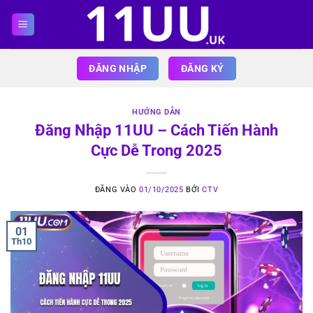
Bỏ
qua
nội
dung
ĐĂNG NHẬP
ĐĂNG KÝ
HƯỚNG DẪN
Đăng Nhập 11UU – Cách Tiến Hành
Cực Dễ Trong 2025
ĐĂNG VÀO
01/10/2025
BỞI
CTV
01
Th10