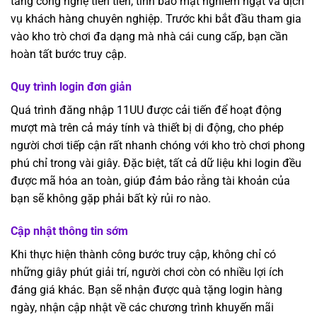
tảng công nghệ tiên tiến, tính bảo mật nghiêm ngặt và dịch
vụ khách hàng chuyên nghiệp. Trước khi bắt đầu tham gia
vào kho trò chơi đa dạng mà nhà cái cung cấp, bạn cần
hoàn tất bước truy cập.
Quy trình login đơn giản
Quá trình đăng nhập 11UU được cải tiến để hoạt động
mượt mà trên cả máy tính và thiết bị di động, cho phép
người chơi tiếp cận rất nhanh chóng với kho trò chơi phong
phú chỉ trong vài giây. Đặc biệt, tất cả dữ liệu khi login đều
được mã hóa an toàn, giúp đảm bảo rằng tài khoản của
bạn sẽ không gặp phải bất kỳ rủi ro nào.
Cập nhật thông tin sớm
Khi thực hiện thành công bước truy cập, không chỉ có
những giây phút giải trí, người chơi còn có nhiều lợi ích
đáng giá khác. Bạn sẽ nhận được quà tặng login hàng
ngày, nhận cập nhật về các chương trình khuyến mãi