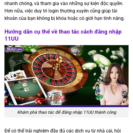
nhanh chóng, và tham gia vào những sự kiện độc quyền.
Hơn nữa, việc duy trì login thường xuyên cũng giúp tài
khoản của bạn không bị khóa hoặc có giới hạn tính năng.
Hướng dẫn cụ thể về thao tác cách đăng nhập
11UU
Khám phá thao tác để đăng nhập 11UU thành công
Để có thể trải nghiệm đầy đủ các dịch vụ từ nhà cái, hội