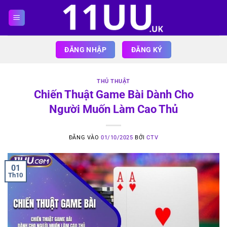
Bỏ
qua
nội
dung
ĐĂNG NHẬP
ĐĂNG KÝ
THỦ THUẬT
Chiến Thuật Game Bài Dành Cho
Người Muốn Làm Cao Thủ
ĐĂNG VÀO
01/10/2025
BỞI
CTV
01
Th10