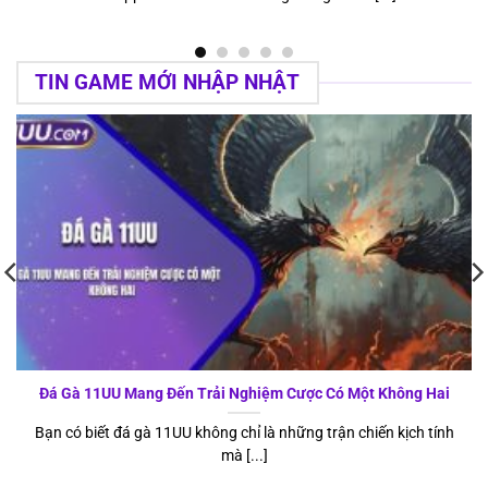
TIN GAME MỚI NHẬP NHẬT
Đá Gà 11UU Mang Đến Trải Nghiệm Cược Có Một Không Hai
Bạn có biết đá gà 11UU không chỉ là những trận chiến kịch tính
mà [...]