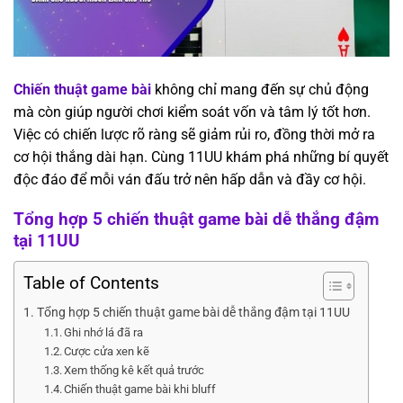
Chiến thuật game bài
không chỉ mang đến sự chủ động
mà còn giúp người chơi kiểm soát vốn và tâm lý tốt hơn.
Việc có chiến lược rõ ràng sẽ giảm rủi ro, đồng thời mở ra
cơ hội thắng dài hạn. Cùng 11UU khám phá những bí quyết
độc đáo để mỗi ván đấu trở nên hấp dẫn và đầy cơ hội.
Tổng hợp 5 chiến thuật game bài dễ thắng đậm
tại 11UU
Table of Contents
Tổng hợp 5 chiến thuật game bài dễ thắng đậm tại 11UU
Ghi nhớ lá đã ra
Cược cửa xen kẽ
Xem thống kê kết quả trước
Chiến thuật game bài khi bluff