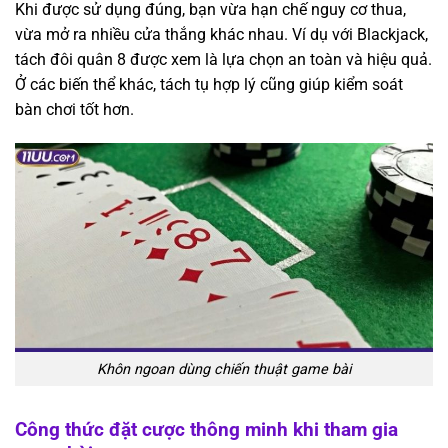
Khi được sử dụng đúng, bạn vừa hạn chế nguy cơ thua,
vừa mở ra nhiều cửa thắng khác nhau. Ví dụ với Blackjack,
tách đôi quân 8 được xem là lựa chọn an toàn và hiệu quả.
Ở các biến thể khác, tách tụ hợp lý cũng giúp kiểm soát
bàn chơi tốt hơn.
Khôn ngoan dùng chiến thuật game bài
Công thức đặt cược thông minh khi tham gia