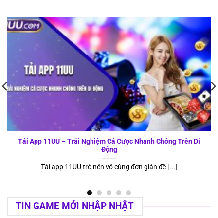
Tải App 11UU – Trải Nghiệm Cá Cược Nhanh Chóng Trên Di
Động
Tải app 11UU trở nên vô cùng đơn giản để [...]
TIN GAME MỚI NHẬP NHẬT