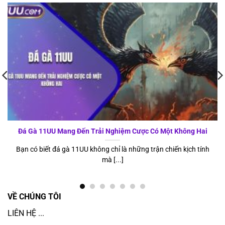
Đá Gà 11UU Mang Đến Trải Nghiệm Cược Có Một Không Hai
Bạn có biết đá gà 11UU không chỉ là những trận chiến kịch tính
mà [...]
VỀ CHÚNG TÔI
LIÊN HỆ ...