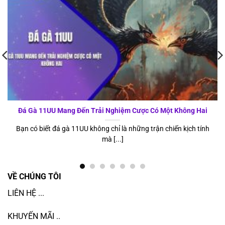
Đá Gà 11UU Mang Đến Trải Nghiệm Cược Có Một Không Hai
Bạn có biết đá gà 11UU không chỉ là những trận chiến kịch tính
mà [...]
VỀ CHÚNG TÔI
LIÊN HỆ ...
KHUYẾN MÃI ..