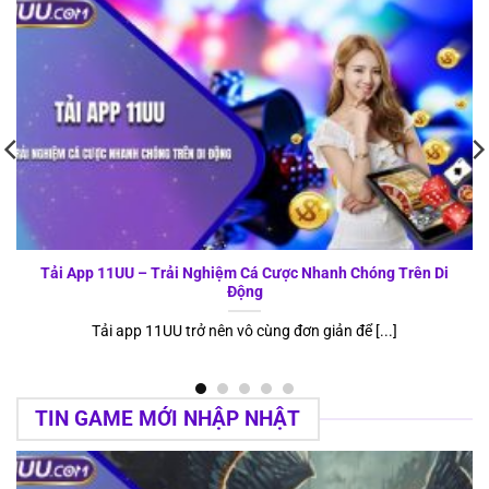
Tải App 11UU – Trải Nghiệm Cá Cược Nhanh Chóng Trên Di
Động
Tải app 11UU trở nên vô cùng đơn giản để [...]
TIN GAME MỚI NHẬP NHẬT