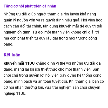
Tăng cơ hội phát triển cá nhân
Những ưu đãi giúp người tham gia rèn luyện khả năng
quản lý nguồn vốn và ra quyết định hiệu quả. Hội viên học
cách cân đối tài chính, tận dụng khuyến mãi để duy trì trải
nghiệm ổn định. Từ đó, mỗi thành viên không chỉ giải trí
mà còn phát triển tư duy lâu dài trong môi trường công
bằng.
Kết luận
Khuyến mãi 11UU
khẳng định vị thế với những ưu đãi đa
dạng, mang lại lợi ích thiết thực cho mọi thành viên. Sân
chơi chú trọng quyền lợi hội viên, xây dựng hệ thống công
bằng, minh bạch và an toàn tuyệt đối. Khi tham gia, bạn có
cơ hội nhận thưởng lớn, vừa trải nghiệm sân chơi chuyên
nghiệp 11UU.