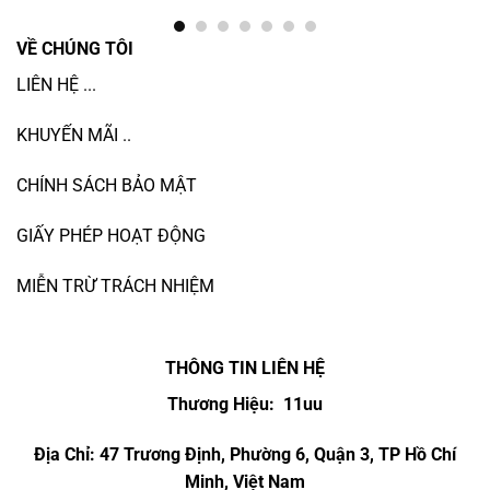
VỀ CHÚNG TÔI
LIÊN HỆ ...
KHUYẾN MÃI ..
CHÍNH SÁCH BẢO MẬT
GIẤY PHÉP HOẠT ĐỘNG
MIỄN TRỪ TRÁCH NHIỆM
THÔNG TIN LIÊN HỆ
Thương Hiệu: 11uu
Địa Chỉ:
47 Trương Định, Phường 6, Quận 3, TP Hồ Chí
Minh, Việt Nam