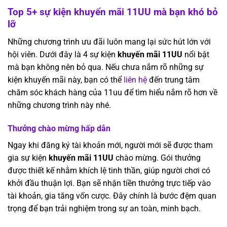
Top 5+ sự kiện khuyến mãi 11UU mà bạn khó bỏ
lỡ
Những chương trình ưu đãi luôn mang lại sức hút lớn với
hội viên. Dưới đây là 4 sự kiện
khuyến mãi 11UU
nổi bật
mà bạn không nên bỏ qua. Nếu chưa nắm rõ những sự
kiện khuyến mãi này, bạn có thể
liên hệ
đến trung tâm
chăm sóc khách hàng của 11uu để tìm hiểu nắm rõ hơn về
những chương trình này nhé.
Thưởng chào mừng hấp dẫn
Ngay khi đăng ký tài khoản mới, người mới sẽ được tham
gia sự kiện
khuyến mãi 11UU
chào mừng. Gói thưởng
được thiết kế nhằm khích lệ tinh thần, giúp người chơi có
khởi đầu thuận lợi. Bạn sẽ nhận tiền thưởng trực tiếp vào
tài khoản, gia tăng vốn cược. Đây chính là bước đệm quan
trọng để bạn trải nghiệm trong sự an toàn, minh bạch.