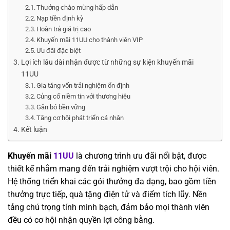
Thưởng chào mừng hấp dẫn
Nạp tiền định kỳ
Hoàn trả giá trị cao
Khuyến mãi 11UU cho thành viên VIP
Ưu đãi đặc biệt
Lợi ích lâu dài nhận được từ những sự kiện khuyến mãi
11UU
Gia tăng vốn trải nghiệm ổn định
Củng cố niềm tin với thương hiệu
Gắn bó bền vững
Tăng cơ hội phát triển cá nhân
Kết luận
Khuyến mãi
11UU
là chương trình ưu đãi nổi bật, được
thiết kế nhằm mang đến trải nghiệm vượt trội cho hội viên.
Hệ thống triển khai các gói thưởng đa dạng, bao gồm tiền
thưởng trực tiếp, quà tặng điện tử và điểm tích lũy. Nền
tảng chú trọng tính minh bạch, đảm bảo mọi thành viên
đều có cơ hội nhận quyền lợi công bằng.